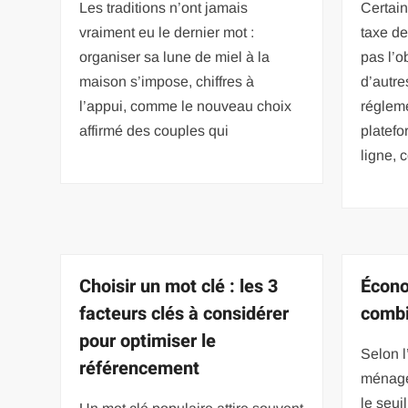
Les traditions n’ont jamais
Certain
vraiment eu le dernier mot :
taxe de
organiser sa lune de miel à la
pas l’o
maison s’impose, chiffres à
d’autre
l’appui, comme le nouveau choix
régleme
affirmé des couples qui
platefo
ligne,
Choisir un mot clé : les 3
Écono
facteurs clés à considérer
combi
pour optimiser le
Selon 
référencement
ménages
le seui