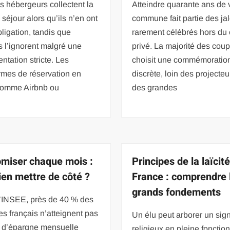
s hébergeurs collectent la
Atteindre quarante ans de 
 séjour alors qu’ils n’en ont
commune fait partie des ja
bligation, tandis que
rarement célébrés hors du 
s l’ignorent malgré une
privé. La majorité des cou
ntation stricte. Les
choisit une commémoratio
rmes de réservation en
discrète, loin des projecte
 comme Airbnb ou
des grandes
miser chaque mois :
Principes de la laïcit
en mettre de côté ?
France : comprendre 
grands fondements
l’INSEE, près de 40 % des
 français n’atteignent pas
Un élu peut arborer un sig
l d’épargne mensuelle
religieux en pleine fonction