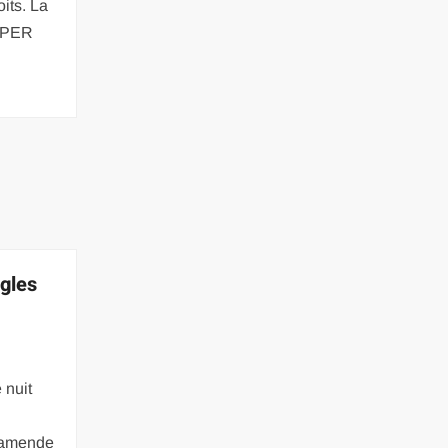
oits. La
e PER
ègles
 nuit
e amende