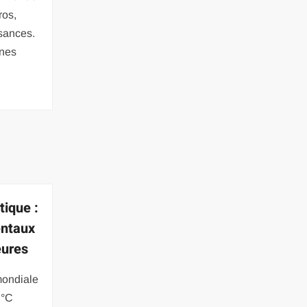
ros,
sances.
unes
ique :
entaux
eures
mondiale
 °C