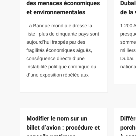
des menaces économiques
Dubaï
et environnementales
de la 
La Banque mondiale dresse la
1 200 A
liste : plus de cinquante pays sont
presque
aujourd’hui frappés par des
somme 
fragilités économiques aiguës,
millie
conséquence directe d’une
Dubaï. 
instabilité politique chronique ou
nationa
d’une exposition répétée aux
Modifier le nom sur un
Diffé
billet d’avion : procédure et
porch