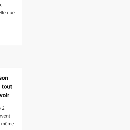
ie
elle que
 son
 tout
voir
e 2
rvent
te même