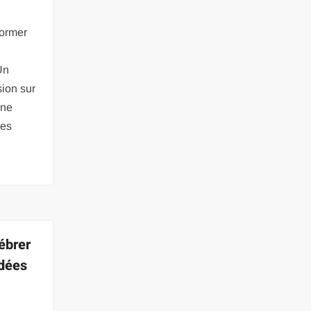
former
Un
ion sur
ine
ces
ébrer
idées