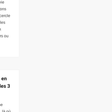
vie
lons
cercle
ples
n
urs ou
é en
les 3
ne
, là où