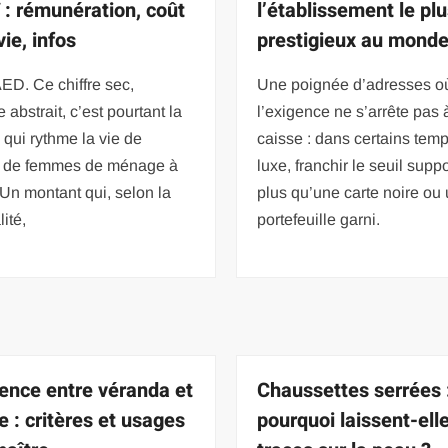
 : rémunération, coût
l’établissement le pl
vie, infos
prestigieux au monde
ED. Ce chiffre sec,
Une poignée d’adresses o
 abstrait, c’est pourtant la
l’exigence ne s’arrête pas 
qui rythme la vie de
caisse : dans certains tem
rs de femmes de ménage à
luxe, franchir le seuil sup
Un montant qui, selon la
plus qu’une carte noire ou
lité,
portefeuille garni.
rence entre véranda et
Chaussettes serrées 
e : critères et usages
pourquoi laissent-ell