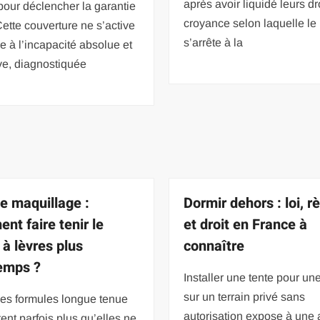
après avoir liquidé leurs dr
pour déclencher la garantie
croyance selon laquelle l
ette couverture ne s’active
s’arrête à la
e à l’incapacité absolue et
ive, diagnostiquée
e maquillage :
Dormir dehors : loi, r
nt faire tenir le
et droit en France à
 à lèvres plus
connaître
emps ?
Installer une tente pour une
sur un terrain privé sans
es formules longue tenue
autorisation expose à un
ent parfois plus qu’elles ne