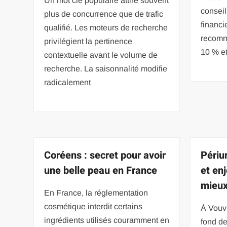
Un mot clé populaire attire souvent
conseil
plus de concurrence que de trafic
financi
qualifié. Les moteurs de recherche
recomm
privilégient la pertinence
10 % e
contextuelle avant le volume de
recherche. La saisonnalité modifie
radicalement
Coréens : secret pour avoir
Périu
une belle peau en France
et en
mieu
En France, la réglementation
cosmétique interdit certains
À Vouvr
ingrédients utilisés couramment en
fond d