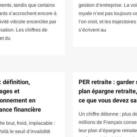
ments, tandis que certains
gestion d’entreprise. La vo
ants s’accrochent encore à
royale n’est pas toujours c
ivité viticole encerclée par
l’on croit, et les trajectoires
isation. Les chiffres de
s’écrivent au
 et du
 définition,
PER retraite : garder
ages et
plan épargne retraite,
ionnement en
ce que vous devez sa
ance financière
Un chiffre détonne : plus d
millions de Français conse
re brut, froid, implacable :
leur plan d’épargne retrai
oilà le seuil d’invalidité