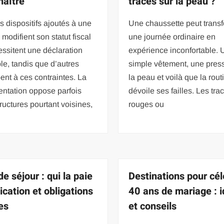
naître
traces sur la peau ?
s dispositifs ajoutés à une
Une chaussette peut trans
modifient son statut fiscal
une journée ordinaire en
ssitent une déclaration
expérience inconfortable. 
le, tandis que d’autres
simple vêtement, une press
nt à ces contraintes. La
la peau et voilà que la rout
entation oppose parfois
dévoile ses failles. Les tra
ructures pourtant voisines,
rouges ou
e séjour : qui la paie
Destinations pour cél
ication et obligations
40 ans de mariage : 
es
et conseils