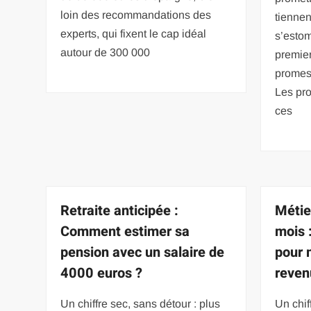
loin des recommandations des
tiennen
experts, qui fixent le cap idéal
s’estom
autour de 300 000
premie
promes
Les pr
ces
Retraite anticipée :
Métie
Comment estimer sa
mois 
pension avec un salaire de
pour 
4000 euros ?
reven
Un chiffre sec, sans détour : plus
Un chif