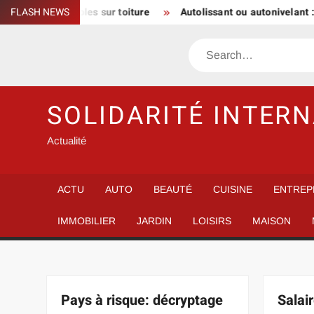
Skip
indispensables sur toiture
FLASH NEWS
Autolissant ou autonivelant : quel 
to
content
Search
SOLIDARITÉ INTER
Actualité
ACTU
AUTO
BEAUTÉ
CUISINE
ENTREP
IMMOBILIER
JARDIN
LOISIRS
MAISON
Pays à risque: décryptage
Salai