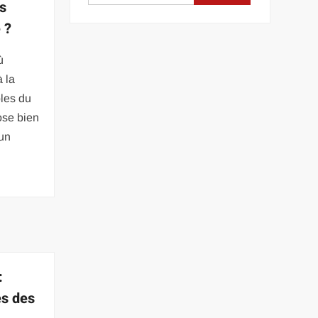
us
 ?
ù
à la
ples du
pose bien
 un
:
es des