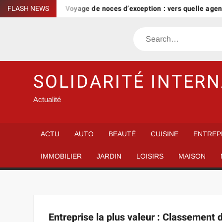
Skip
trop cher ?
FLASH NEWS
Voyage de noces d’exception : vers quelle agence 
to
content
Search
SOLIDARITÉ INTER
Actualité
ACTU
AUTO
BEAUTÉ
CUISINE
ENTREP
IMMOBILIER
JARDIN
LOISIRS
MAISON
Entreprise la plus valeur : Classement 